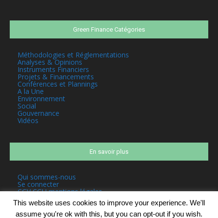
Green Finance Catégories
Méthodologies et Réglementations
Analyses & Opinions
Instruments Financiers
Projets & Financements
Conférences et Plannings
A la Une
Environnement
Social
Gouvernance
Vidéos
En savoir plus
Qui sommes-nous
Se connecter
CGV CGU mentions légales
This website uses cookies to improve your experience. We'll
assume you're ok with this, but you can opt-out if you wish.