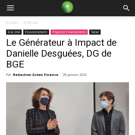
Green
Accueil
A la Une
A la Une
Environnement
Projets et Financements
Social
Finance
Le Générateur à Impact de
Danielle Desguées, DG de
BGE
Par
Redaction Green Finance
-
28 janvier 2022