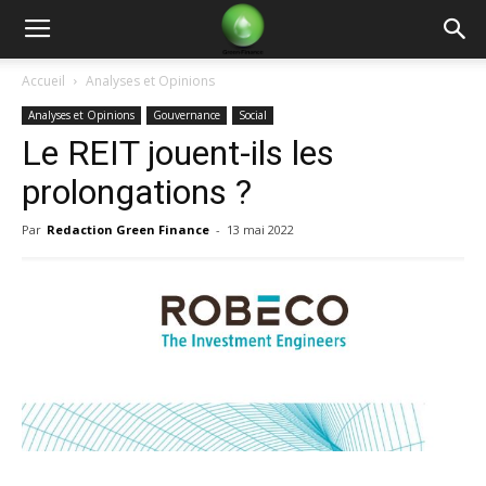
Green
Accueil
Analyses et Opinions
Analyses et Opinions
Gouvernance
Social
Finance
Le REIT jouent-ils les
prolongations ?
Par
Redaction Green Finance
-
13 mai 2022