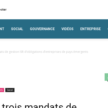
ecter
NT
SOCIAL
GOUVERNANCE
VIDÉOS
ENTREPRISE
ats de gestion ISR d’obligations d’entreprises de pays émergents
nts
Social
 trois mandats de