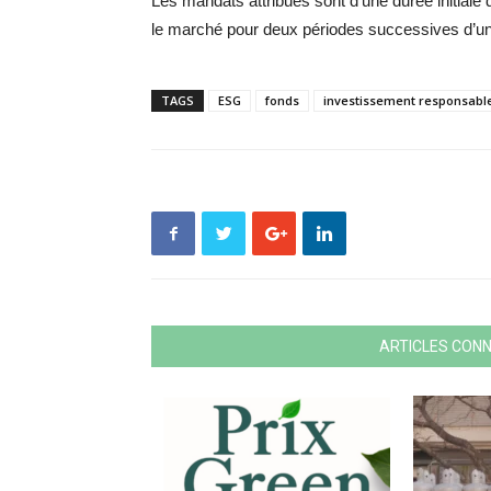
Les mandats attribués sont d’une durée initiale
le marché pour deux périodes successives d’un
TAGS
ESG
fonds
investissement responsabl
ARTICLES CON