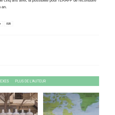
 de cinq ans avec la possibilité pour l’ERAFP de reconduire
 an.
e
ISR
NEXES
PLUS DE L'AUTEUR