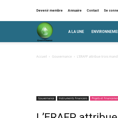
Devenir membre
Annuaire
Contact
Se conn
Green
A LA UNE
ENVIRONNEME
Finance
Accueil
Gouvernance
L’ERAFP attribue trois mand
Gouvernance
Instruments Financiers
Projets et Financeme
L’ERAFP attribue