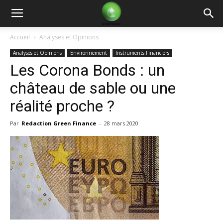
Green
Accueil
Analyses et Opinions
Analyses et Opinions
Environnement
Instruments Financiers
Finance
Les Corona Bonds : un
château de sable ou une
réalité proche ?
Par
Redaction Green Finance
-
28 mars 2020