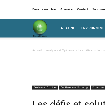
Devenir membre
Annuaire
Contact
Se conn
Green
A LA UNE
ENVIRONNEME
Finance
Accueil
Analyses et Opinions
Les défis et solutio
Analyses et Opinions
Conférences et Plannings
Entreprise
Les défis et solut