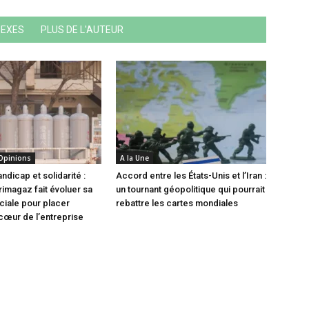
NEXES
PLUS DE L'AUTEUR
 Opinions
A la Une
andicap et solidarité :
Accord entre les États-Unis et l’Iran :
magaz fait évoluer sa
un tournant géopolitique qui pourrait
ociale pour placer
rebattre les cartes mondiales
 cœur de l’entreprise