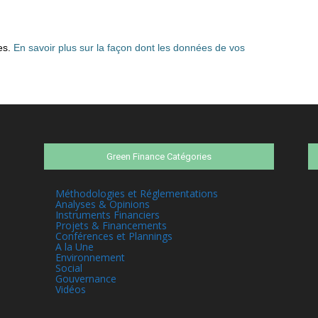
les.
En savoir plus sur la façon dont les données de vos
Green Finance Catégories
Méthodologies et Réglementations
Analyses & Opinions
Instruments Financiers
Projets & Financements
Conférences et Plannings
A la Une
Environnement
Social
Gouvernance
Vidéos