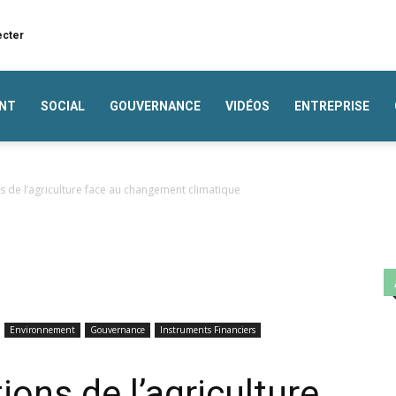
ecter
NT
SOCIAL
GOUVERNANCE
VIDÉOS
ENTREPRISE
ns de l’agriculture face au changement climatique
Environnement
Gouvernance
Instruments Financiers
ions de l’agriculture