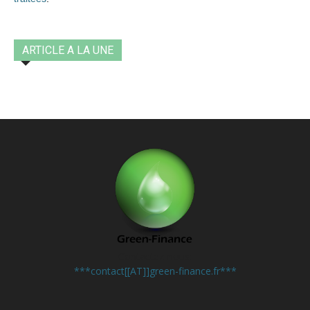
ARTICLE A LA UNE
Contactez-nous:
***contact[[AT]]green-finance.fr***