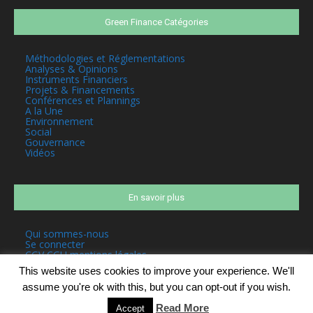
Green Finance Catégories
Méthodologies et Réglementations
Analyses & Opinions
Instruments Financiers
Projets & Financements
Conférences et Plannings
A la Une
Environnement
Social
Gouvernance
Vidéos
En savoir plus
Qui sommes-nous
Se connecter
CGV CGU mentions légales
This website uses cookies to improve your experience. We'll
assume you're ok with this, but you can opt-out if you wish.
Read More
Accept
©