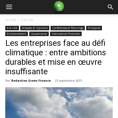
Green
Accueil
A la Une
A la Une
Analyses et Opinions
Conférences et Plannings
Entreprise
Finance
Environnement
Gouvernance
Instruments Financiers
Les entreprises face au défi
climatique : entre ambitions
durables et mise en œuvre
insuffisante
Par
Redaction Green Finance
-
25 septembre 2025