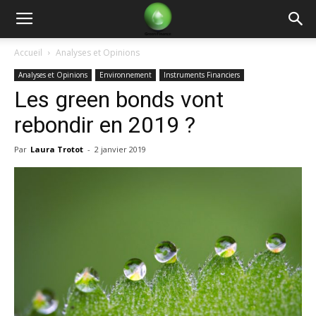
Green
Accueil
Analyses et Opinions
Analyses et Opinions
Environnement
Instruments Financiers
Finance
Les green bonds vont
rebondir en 2019 ?
Par
Laura Trotot
-
2 janvier 2019