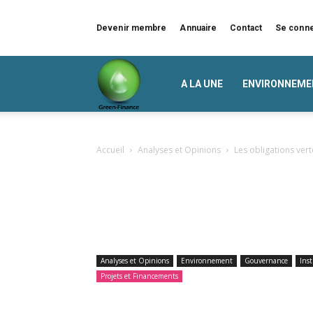
Devenir membre
Annuaire
Contact
Se conn
Green
A LA UNE
ENVIRONNEME
Finance
Accueil
Analyses et Opinions
Les obligations ver
Analyses et Opinions
Environnement
Gouvernance
Ins
Projets et Financements