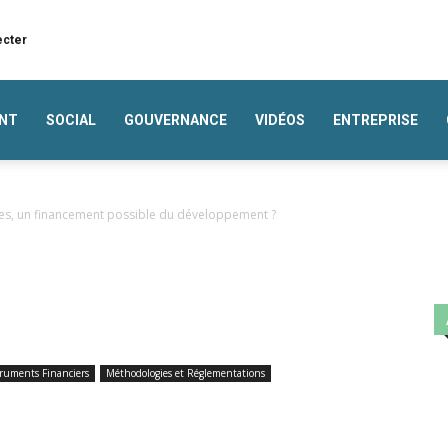
ecter
NT
SOCIAL
GOUVERNANCE
VIDÉOS
ENTREPRISE
tes, un financement possible du développement ?
truments Financiers
Méthodologies et Réglementations