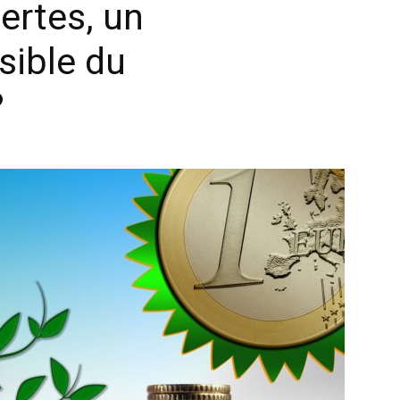
ertes, un
sible du
?