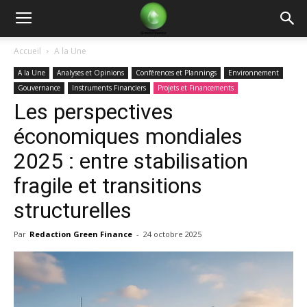
Green
Accueil
A la Une
A la Une
Analyses et Opinions
Conférences et Plannings
Environnement
Finance
Gouvernance
Instruments Financiers
Projets et Financements
Les perspectives
économiques mondiales
2025 : entre stabilisation
fragile et transitions
structurelles
Par
Redaction Green Finance
-
24 octobre 2025