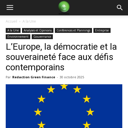
Green
Accueil
A la Une
A la Une
Analyses et Opinions
Conférences et Plannings
Entreprise
Finance
Environnement
Gouvernance
L’Europe, la démocratie et la
souveraineté face aux défis
contemporains
Par
Redaction Green Finance
-
30 octobre 2025