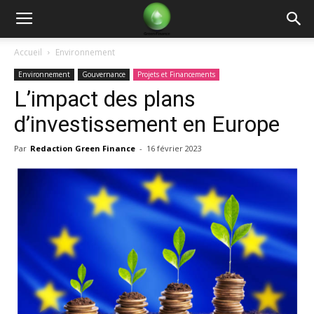
Green
Accueil
Environnement
Environnement
Gouvernance
Projets et Financements
Finance
L’impact des plans
d’investissement en Europe
Par
Redaction Green Finance
-
16 février 2023