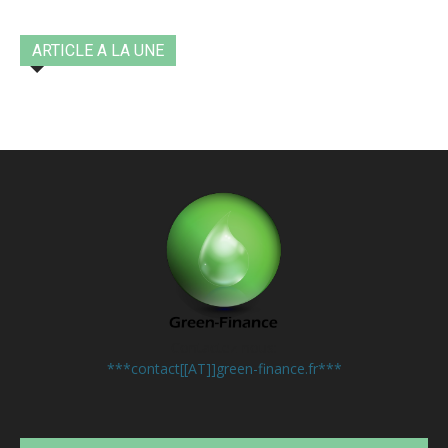
ARTICLE A LA UNE
Contactez-nous:
***contact[[AT]]green-finance.fr***