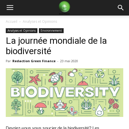
Green
Accueil
Analyses et Opinions
Analyses et Opinions
Environnement
Finance
La journée mondiale de la
biodiversité
Par
Redaction Green Finance
-
23 mai 2020
Devriez-vous vous soucier de la biodiversité? Les