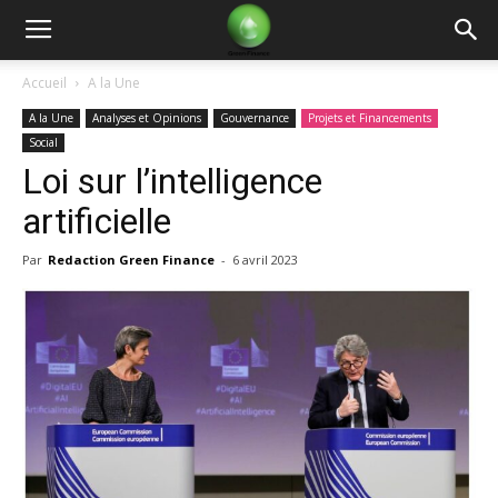
Green
Accueil
A la Une
A la Une
Analyses et Opinions
Gouvernance
Projets et Financements
Finance
Social
Loi sur l’intelligence
artificielle
Par
Redaction Green Finance
-
6 avril 2023