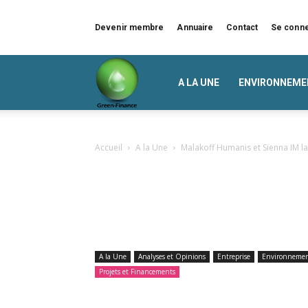
Devenir membre
Annuaire
Contact
Se conn
Green
A LA UNE
ENVIRONNEME
Finance
Accueil
A la Une
Malakoff Humanis et Sienna IM lan
A la Une
Analyses et Opinions
Entreprise
Environneme
Projets et Financements