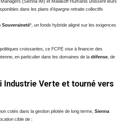
Managers (Sienna IM) et Malakoff Humanis unissent leurs
isponibles dans les plans d’épargne retraite collectifs
o Souveraineté¹
, un fonds hybride aligné sur les exigences
olitiques croissantes, ce FCPE vise à financer des
péenne, en particulier dans les domaines de la
défense
, de
i Industrie Verte et tourné vers
s non cotés dans la gestion pilotée de long terme,
Sienna
ocation cible de :