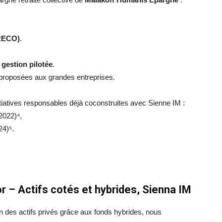
ERECO)
.
n
gestion pilotée
.
proposées aux grandes entreprises.
itiatives responsables déjà coconstruites avec Sienne IM :
2022)⁴,
24)⁵.
r – Actifs cotés et hybrides, Sienna IM
 des actifs privés grâce aux fonds hybrides, nous