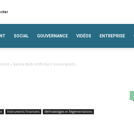
ecter
NT
SOCIAL
GOUVERNANCE
VIDÉOS
ENTREPRISE
cent « Sienna Multi Actifs Euro Souveraineté...
nt
Instruments Financiers
Méthodologies et Réglementations