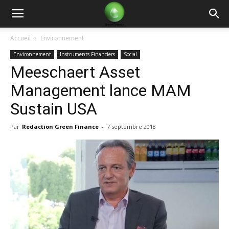
Green
Accueil
Environnement
Environnement
Instruments Financiers
Social
Finance
Meeschaert Asset
Management lance MAM
Sustain USA
Par
Redaction Green Finance
-
7 septembre 2018