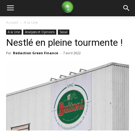
Green
Accueil
A la Une
A la Une
Analyses et Opinions
Social
Finance
Nestlé en pleine tourmente !
Par
Redaction Green Finance
-
7 avril 2022