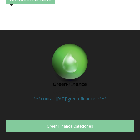
Contactez-nous:
***contact[[AT]]green-finance.fr***
Green Finance Catégories