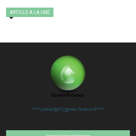
ARTICLE A LA UNE
Contactez-nous:
***contact[[AT]]green-finance.fr***
Green Finance Catégories