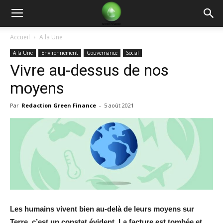
Green
Accueil
A la Une
A la Une
Environnement
Gouvernance
Social
Finance
Vivre au-dessus de nos
moyens
Par
Redaction Green Finance
-
5 août 2021
Les humains vivent bien au-delà de leurs moyens sur
Terre, c’est un constat évident. La facture est tombée et