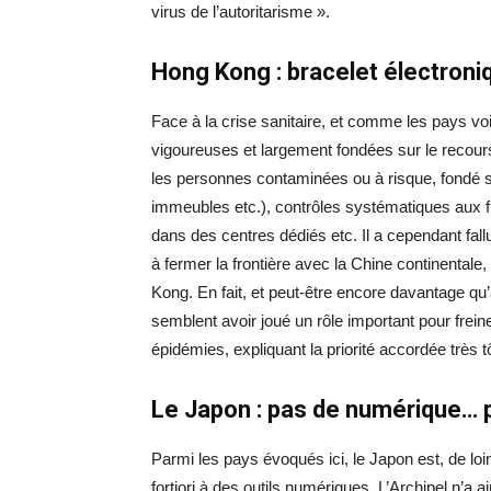
virus de l’autoritarisme ».
Hong Kong : bracelet électron
Face à la crise sanitaire, et comme les pays v
vigoureuses et largement fondées sur le recours
les personnes contaminées ou à risque, fondé sur
immeubles etc.), contrôles systématiques aux fro
dans des centres dédiés etc. Il a cependant fal
à fermer la frontière avec la Chine continentale, 
Kong. En fait, et peut-être encore davantage qu’a
semblent avoir joué un rôle important pour frei
épidémies, expliquant la priorité accordée très
Le Japon : pas de numérique… 
Parmi les pays évoqués ici, le Japon est, de loi
fortiori à des outils numériques. L’Archipel n’a