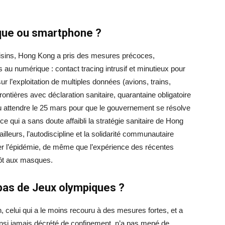
ique ou smartphone ?
oisins, Hong Kong a pris des mesures précoces,
 au numérique : contact tracing intrusif et minutieux pour
 l’exploitation de multiples données (avions, trains,
ntières avec déclaration sanitaire, quarantaine obligatoire
lu attendre le 25 mars pour que le gouvernement se résolve
ce qui a sans doute affaibli la stratégie sanitaire de Hong
illeurs, l’autodiscipline et la solidarité communautaire
ner l’épidémie, de même que l’expérience des récentes
 tôt aux masques.
pas de Jeux olympiques ?
n, celui qui a le moins recouru à des mesures fortes, et a
 ainsi jamais décrété de confinement, n’a pas mené de