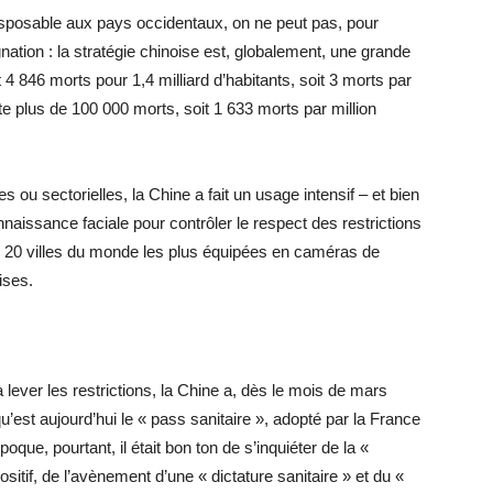
nsposable aux pays occidentaux, on ne peut pas, pour
gnation : la stratégie chinoise est, globalement, une grande
t 4 846 morts pour 1,4 milliard d’habitants, soit 3 morts par
e plus de 100 000 morts, soit 1 633 morts par million
es ou sectorielles, la Chine a fait un usage intensif – et bien
aissance faciale pour contrôler le respect des restrictions
s 20 villes du monde les plus équipées en caméras de
ises.
ever les restrictions, la Chine a, dès le mois de mars
u’est aujourd’hui le « pass sanitaire », adopté par la France
poque, pourtant, il était bon ton de s’inquiéter de la «
ositif, de l’avènement d’une « dictature sanitaire » et du «