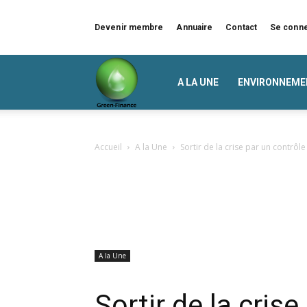
Devenir membre
Annuaire
Contact
Se conn
Green
A LA UNE
ENVIRONNEME
Finance
Accueil
A la Une
Sortir de la crise par un contrôl
A la Une
Sortir de la cris