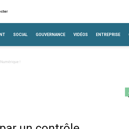
ecter
NT
SOCIAL
GOUVERNANCE
VIDÉOS
ENTREPRISE
e Numérique !
e par un contrôle