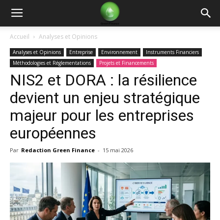
Green
Accueil
Analyses et Opinions
Analyses et Opinions
Entreprise
Environnement
Instruments Financiers
Finance
Méthodologies et Réglementations
Projets et Financements
NIS2 et DORA : la résilience
devient un enjeu stratégique
majeur pour les entreprises
européennes
Par
Redaction Green Finance
-
15 mai 2026