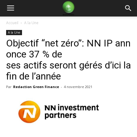
Green
Accueil
A la Une
A la Une
Finance
Objectif “net zéro”: NN IP ann
once 37 % de
ses actifs seront gérés d’ici la
fin de l’année
Par
Redaction Green Finance
-
4 novembre 2021