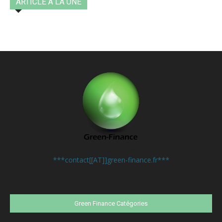
ARTICLE A LA UNE
Contactez-nous:
***contact[[AT]]green-finance.fr***
Green Finance Catégories