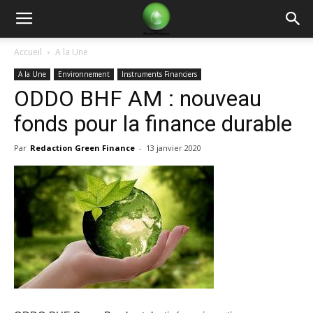
Green
Accueil
A la Une
A la Une
Environnement
Instruments Financiers
Finance
ODDO BHF AM : nouveau
fonds pour la finance durable
Par
Redaction Green Finance
-
13 janvier 2020