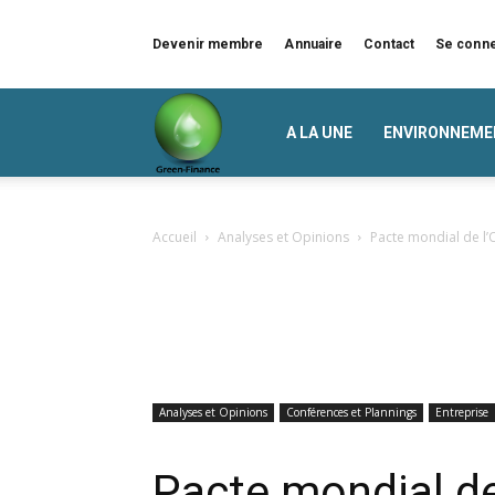
Devenir membre
Annuaire
Contact
Se conn
Green
A LA UNE
ENVIRONNEME
Finance
Accueil
Analyses et Opinions
Pacte mondial de l’
Analyses et Opinions
Conférences et Plannings
Entreprise
Pacte mondial d