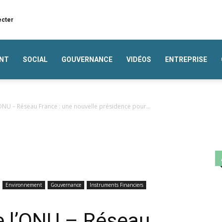
ecter
NT
SOCIAL
GOUVERNANCE
VIDÉOS
ENTREPRISE
ONU – Réseau France : une nouvelle présidence pour...
Environnement
Gouvernance
Instruments Financiers
e l’ONU – Réseau