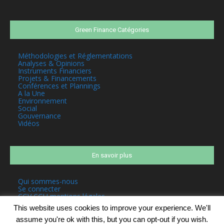
Green Finance Catégories
Méthodologies et Réglementations
Analyses & Opinions
Instruments Financiers
Projets & Financements
Conférences et Plannings
A la Une
Environnement
Social
Gouvernance
Vidéos
En savoir plus
Qui sommes-nous
Se connecter
CGV CGU mentions légales
This website uses cookies to improve your experience. We'll
assume you're ok with this, but you can opt-out if you wish.