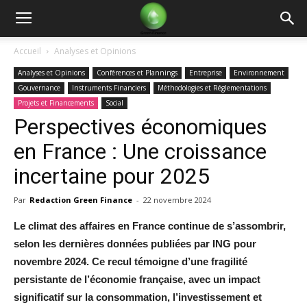
Green
Accueil
Analyses et Opinions
Analyses et Opinions
Conférences et Plannings
Entreprise
Environnement
Finance
Gouvernance
Instruments Financiers
Méthodologies et Réglementations
Projets et Financements
Social
Perspectives économiques
en France : Une croissance
incertaine pour 2025
Par
Redaction Green Finance
-
22 novembre 2024
Le climat des affaires en France continue de s’assombrir,
selon les dernières données publiées par ING pour
novembre 2024. Ce recul témoigne d’une fragilité
persistante de l’économie française, avec un impact
significatif sur la consommation, l’investissement et