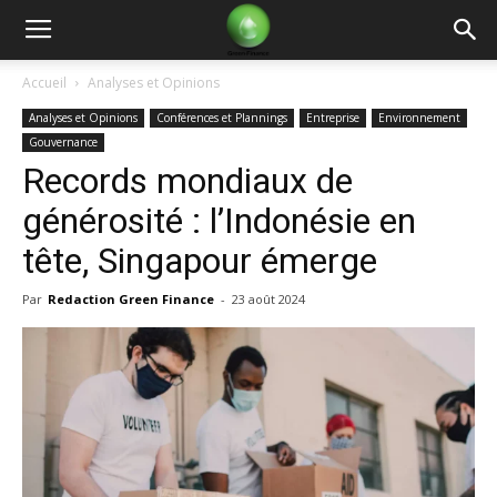
Green
Accueil
Analyses et Opinions
Analyses et Opinions
Conférences et Plannings
Entreprise
Environnement
Finance
Gouvernance
Records mondiaux de
générosité : l’Indonésie en
tête, Singapour émerge
Par
Redaction Green Finance
-
23 août 2024