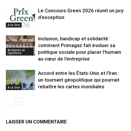
Le Concours Green 2026 réunit un jury
d’exception
A la Une
Inclusion, handicap et solidarité :
comment Primagaz fait évoluer sa
Analyses et
politique sociale pour placer l’humain
Opinions
au cœur de l’entreprise
Accord entre les États-Unis et l’Iran :
un tournant géopolitique qui pourrait
rebattre les cartes mondiales
A la Une
LAISSER UN COMMENTAIRE