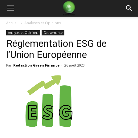
Green
Accueil
Analyses et Opinions
Analyses et Opinions
Gouvernance
Finance
Réglementation ESG de
l’Union Européenne
Par
Redaction Green Finance
-
26 août 2020