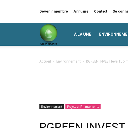
Devenir membre
Annuaire
Contact
Se conn
Green
A LA UNE
ENVIRONNEME
Finance
Accueil
Environnement
RGREEN INVEST lève 156 m
Environnement
Projets et Financements
RGREEN INVEST l