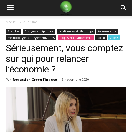
Green
Accueil
A la Une
A la Une
Analyses et Opinions
Conférences et Plannings
Gouvernance
Finance
Méthodologies et Réglementations
Projets et Financements
Social
Vidéos
Sérieusement, vous comptez
sur qui pour relancer
l’économie ?
Par
Redaction Green Finance
-
2 novembre 2020