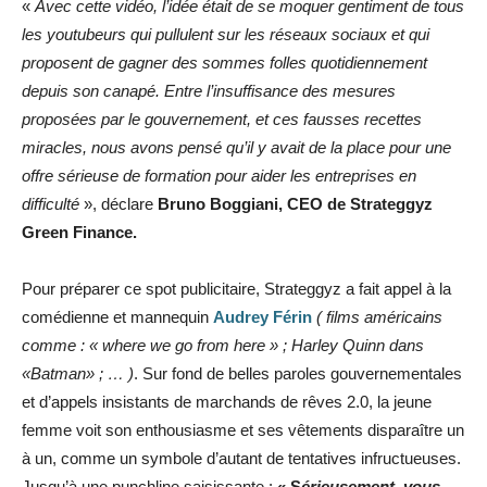
«
Avec cette vidéo, l’idée était de se moquer gentiment de tous
les youtubeurs qui pullulent sur les réseaux sociaux et qui
proposent de gagner des sommes folles quotidiennement
depuis son canapé. Entre l’insuffisance des mesures
proposées par le gouvernement, et ces fausses recettes
miracles, nous avons pensé qu’il y avait de la place pour une
offre sérieuse de formation pour aider les entreprises en
difficulté
», déclare
Bruno Boggiani, CEO de Strateggyz
Green Finance.
Pour préparer ce spot publicitaire, Strateggyz a fait appel à la
comédienne et mannequin
Audrey Férin
( films américains
comme : « where we go from here » ; Harley Quinn dans
«
Batman
»
; … )
. Sur fond de belles paroles gouvernementales
et d’appels insistants de marchands de rêves 2.0, la jeune
femme voit son enthousiasme et ses vêtements disparaître un
à un, comme un symbole d’autant de tentatives infructueuses.
Jusqu’à une punchline saisissante :
« S
érieusement, vous