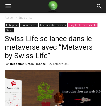
Green
Accueil
Entreprise
Entreprise
Gouvernance
Instruments Financiers
Projets et Financements
Finance
Social
Swiss Life se lance dans le
metaverse avec “Metavers
by Swiss Life”
Par
Redaction Green Finance
-
27 octobre 2023