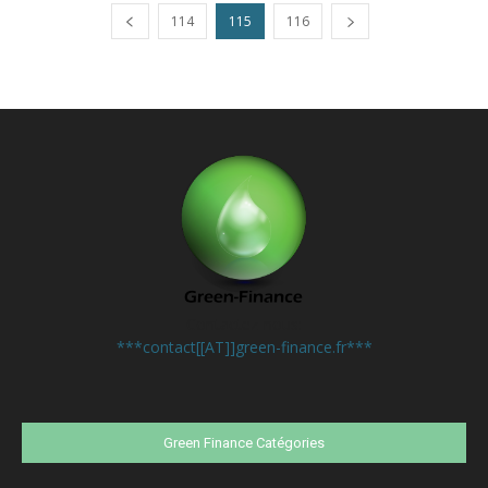
114
115
116
Contactez-nous:
***contact[[AT]]green-finance.fr***
Green Finance Catégories