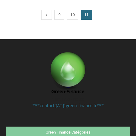
9
10
11
Contactez-nous:
***contact[[AT]]green-finance.fr***
Green Finance Catégories