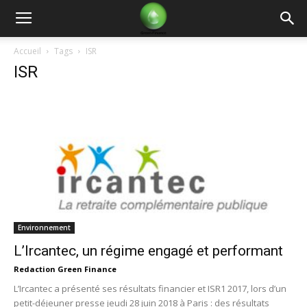
Green
Accueil
Tags
ISR
ISR
Finance
Environnement
L’Ircantec, un régime engagé et performant
Redaction Green Finance
L’Ircantec a présenté ses résultats financier et ISR1 2017, lors d’un
petit-déjeuner presse jeudi 28 juin 2018 à Paris : des résultats