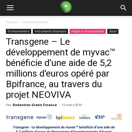
Green
Accueil
Environnement
Environnement
Instruments Financiers
Projets et Financements
Social
Finance
Transgene – Le
développement de myvac™
bénéficie d’une aide de 5,2
millions d’euros opéré par
Bpifrance, au travers du
projet NEOVIVA
Par
Redaction Green Finance
-
15 mars 2019