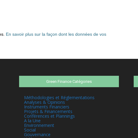
les.
En savoir plus sur la façon dont les données de vos
Green Finance Catégories
Méthodologies et Réglementations
Analyses & Opinions
Instruments Financiers
Projets & Financements
Conférences et Plannings
A la Une
Environnement
Social
Gouvernance