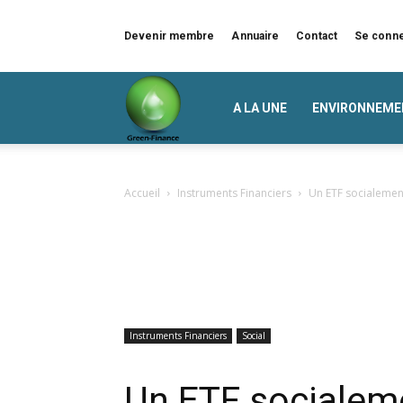
Devenir membre
Annuaire
Contact
Se conn
Green
A LA UNE
ENVIRONNEME
Finance
Accueil
Instruments Financiers
Un ETF socialemen
Instruments Financiers
Social
Un ETF socialem