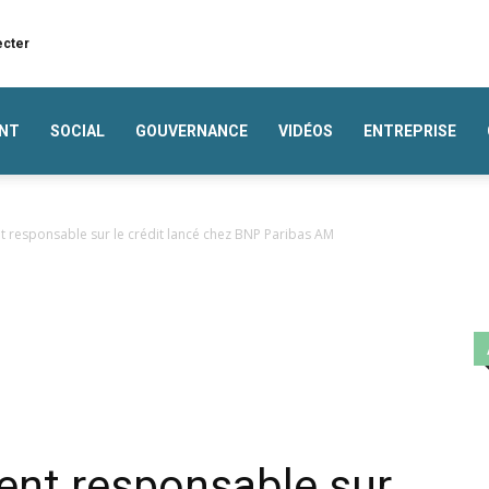
ecter
NT
SOCIAL
GOUVERNANCE
VIDÉOS
ENTREPRISE
t responsable sur le crédit lancé chez BNP Paribas AM
ent responsable sur