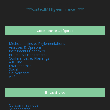
Contactez-nous:
***contact[[AT]]green-finance.fr***
Green Finance Catégories
Méthodologies et Réglementations
Analyses & Opinions
Instruments Financiers
Projets & Financements
Conférences et Plannings
A la Une
Environnement
Social
Gouvernance
Vidéos
En savoir plus
Qui sommes-nous
Se connecter