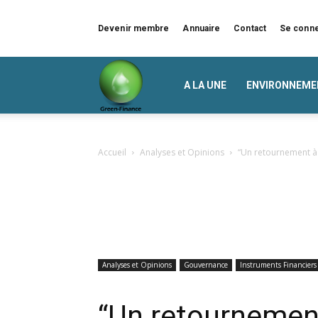
Devenir membre
Annuaire
Contact
Se conn
Green
A LA UNE
ENVIRONNEME
Finance
Accueil
Analyses et Opinions
“Un retournement à 
Analyses et Opinions
Gouvernance
Instruments Financiers
“Un retournement