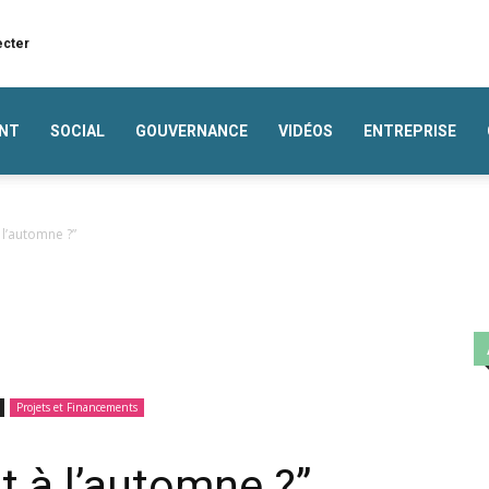
ecter
NT
SOCIAL
GOUVERNANCE
VIDÉOS
ENTREPRISE
l’automne ?”
Projets et Financements
 à l’automne ?”