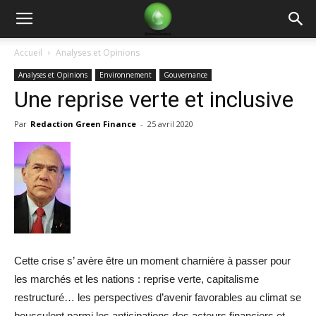
Green
Accueil
Analyses et Opinions
Analyses et Opinions
Environnement
Gouvernance
Finance
Une reprise verte et inclusive
Par
Redaction Green Finance
-
25 avril 2020
Cette crise s’ avère être un moment charnière à passer pour
les marchés et les nations : reprise verte, capitalisme
restructuré… les perspectives d’avenir favorables au climat se
bousculent parmi les anticipations des acteurs financiers et