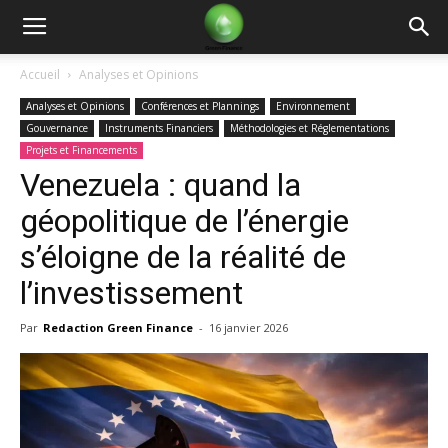
Green
Accueil
Analyses et Opinions
Analyses et Opinions
Conférences et Plannings
Environnement
Finance
Gouvernance
Instruments Financiers
Méthodologies et Réglementations
Projets et Financements
Venezuela : quand la
géopolitique de l’énergie
s’éloigne de la réalité de
l’investissement
Par
Redaction Green Finance
-
16 janvier 2026