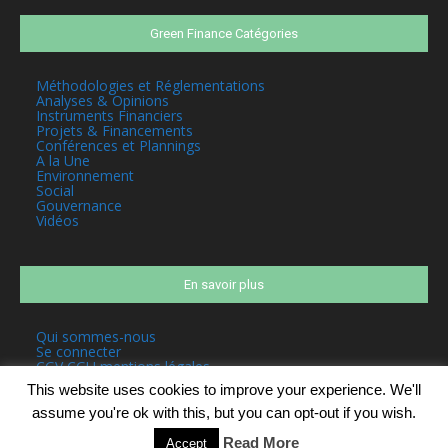
Green Finance Catégories
Méthodologies et Réglementations
Analyses & Opinions
Instruments Financiers
Projets & Financements
Conférences et Plannings
A la Une
Environnement
Social
Gouvernance
Vidéos
En savoir plus
Qui sommes-nous
Se connecter
CGV CGU mentions légales
This website uses cookies to improve your experience. We'll
assume you're ok with this, but you can opt-out if you wish.
Read More
Accept
©