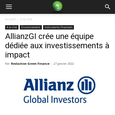
Green
Accueil
A la Une
A la Une
Environnement
Instruments Financiers
Finance
AllianzGI crée une équipe
dédiée aux investissements à
impact
Par
Redaction Green Finance
-
27 janvier 2022