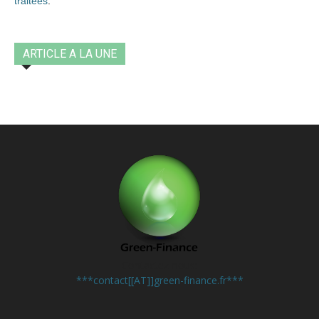
traitées
.
ARTICLE A LA UNE
Contactez-nous:
***contact[[AT]]green-finance.fr***