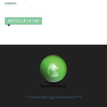
traitées
.
ARTICLE A LA UNE
Contactez-nous:
***contact[[AT]]green-finance.fr***