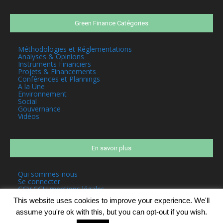
Green Finance Catégories
Méthodologies et Réglementations
Analyses & Opinions
Instruments Financiers
Projets & Financements
Conférences et Plannings
A la Une
Environnement
Social
Gouvernance
Vidéos
En savoir plus
Qui sommes-nous
Se connecter
CGV CGU mentions légales
This website uses cookies to improve your experience. We'll
assume you're ok with this, but you can opt-out if you wish.