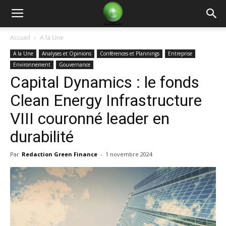
Green
Accueil
A la Une
A la Une
Analyses et Opinions
Conférences et Plannings
Entreprise
Finance
Environnement
Gouvernance
Capital Dynamics : le fonds
Clean Energy Infrastructure
VIII couronné leader en
durabilité
Par
Redaction Green Finance
-
1 novembre 2024