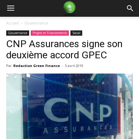
Green
Accueil
Gouvernance
Gouvernance
Projets et Financements
Social
Finance
CNP Assurances signe son
deuxième accord GPEC
Par
Redaction Green Finance
-
5 avril 2019