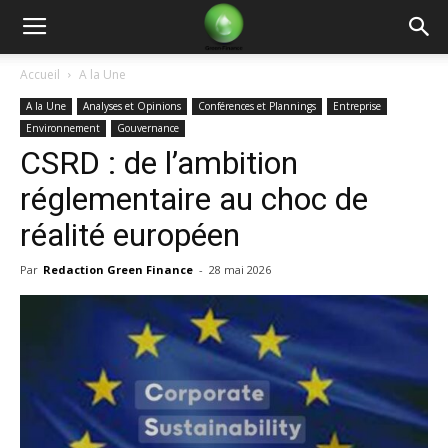
Green
Accueil
A la Une
A la Une
Analyses et Opinions
Conférences et Plannings
Entreprise
Finance
Environnement
Gouvernance
CSRD : de l’ambition
réglementaire au choc de
réalité européen
Par
Redaction Green Finance
-
28 mai 2026