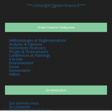
Contactez-nous:
***contact[[AT]]green-finance.fr***
Green Finance Catégories
Méthodologies et Réglementations
Analyses & Opinions
Instruments Financiers
Projets & Financements
Conférences et Plannings
A la Une
Environnement
Social
Gouvernance
Vidéos
En savoir plus
Qui sommes-nous
Se connecter
CGV CGU mentions légales