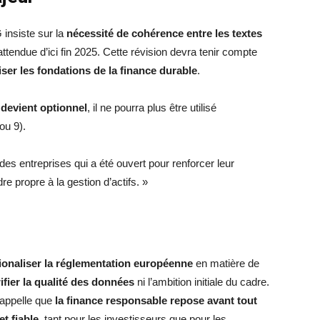
insiste sur la
nécessité de cohérence entre les textes
 attendue d’ici fin 2025. Cette révision devra tenir compte
liser les fondations de la finance durable
.
 devient optionnel
, il ne pourra plus être utilisé
 ou 9).
es entreprises qui a été ouvert pour renforcer leur
re propre à la gestion d’actifs. »
tionaliser la réglementation européenne
en matière de
ifier la qualité des données
ni l’ambition initiale du cadre.
rappelle que
la finance responsable repose avant tout
t fiable
, tant pour les investisseurs que pour les