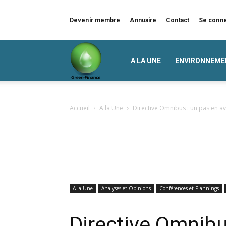
Devenir membre
Annuaire
Contact
Se conn
Green
A LA UNE
ENVIRONNEME
Finance
Accueil
A la Une
Directive Omnibus : un pas en ava
A la Une
Analyses et Opinions
Conférences et Plannings
Directive Omnibu