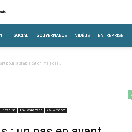
ecter
NT
SOCIAL
GOUVERNANCE
VIDÉOS
ENTREPRISE
nt pour la simplification, mais des...
Entreprise
Environnement
Gouvernance
s : un pas en avant