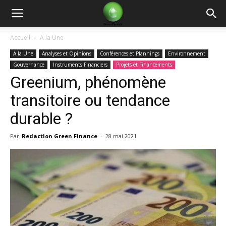
Green
Accueil
A la Une
A la Une
Analyses et Opinions
Conférences et Plannings
Environnement
Finance
Gouvernance
Instruments Financiers
Projets et Financements
Greenium, phénomène
transitoire ou tendance
durable ?
Par
Redaction Green Finance
-
28 mai 2021