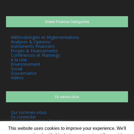
Green Finance Catégories
Méthodologies et Réglementations
Analyses & Opinions
Instruments Financiers
Projets & Financements
Conférences et Plannings
A la Une
Environnement
Social
Gouvernance
Vidéos
En savoir plus
Qui sommes-nous
Se connecter
CGV CGU mentions légales
This website uses cookies to improve your experience. We'll