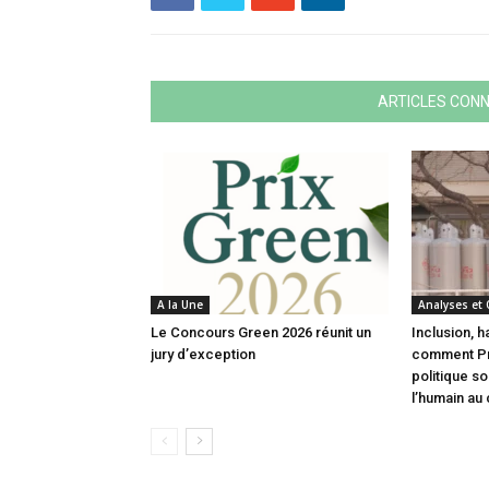
ARTICLES CON
A la Une
Analyses et
Le Concours Green 2026 réunit un
Inclusion, h
jury d’exception
comment Pri
politique s
l’humain au