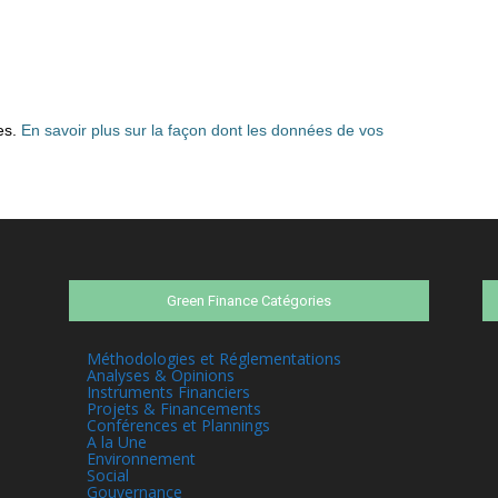
les.
En savoir plus sur la façon dont les données de vos
Green Finance Catégories
Méthodologies et Réglementations
Analyses & Opinions
Instruments Financiers
Projets & Financements
Conférences et Plannings
A la Une
Environnement
Social
Gouvernance