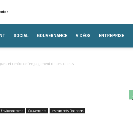
ecter
NT
SOCIAL
GOUVERNANCE
VIDÉOS
ENTREPRISE
iques et renforce l’engagement de ses clients
Environnement
Gouvernance
Instruments Financiers