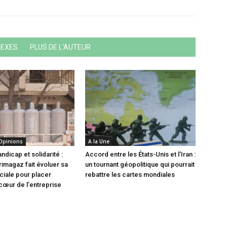
NEXES
PLUS DE L'AUTEUR
 Opinions
A la Une
andicap et solidarité :
Accord entre les États-Unis et l’Iran :
magaz fait évoluer sa
un tournant géopolitique qui pourrait
ociale pour placer
rebattre les cartes mondiales
 cœur de l’entreprise