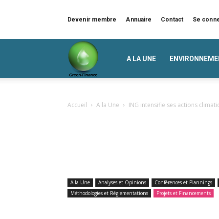
Devenir membre
Annuaire
Contact
Se conn
Green
A LA UNE
ENVIRONNEME
Finance
Accueil
A la Une
ING intensifie ses actions climat
A la Une
Analyses et Opinions
Conférences et Plannings
Méthodologies et Réglementations
Projets et Financements