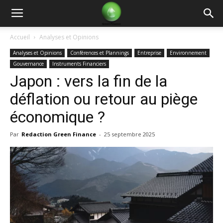
Green
Accueil
Analyses et Opinions
Analyses et Opinions
Conférences et Plannings
Entreprise
Environnement
Finance
Gouvernance
Instruments Financiers
Japon : vers la fin de la
déflation ou retour au piège
économique ?
Par
Redaction Green Finance
-
25 septembre 2025