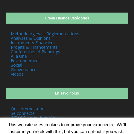
Green Finance Catégories
Méthodologies et Réglementations
Analyses & Opinions
Instruments Financiers
Projets & Financements
Conférences et Plannings
A la Une
Environnement
Social
Gouvernance
Vidéos
En savoir plus
Qui sommes-nous
Se connecter
CGV CGU mentions légales
This website uses cookies to improve your experience. We'll
assume you're ok with this, but you can opt-out if you wish.