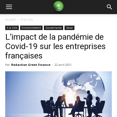
Green
Accueil
A la Une
A la Une
Environnement
Gouvernance
Social
Finance
L’impact de la pandémie de
Covid-19 sur les entreprises
françaises
Par
Redaction Green Finance
-
22 avril 2021