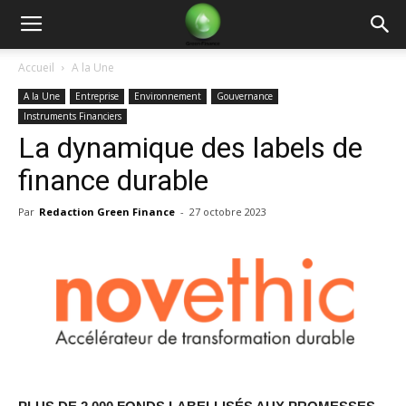
Green
Accueil
A la Une
A la Une
Entreprise
Environnement
Gouvernance
Finance
Instruments Financiers
La dynamique des labels de
finance durable
Par
Redaction Green Finance
-
27 octobre 2023