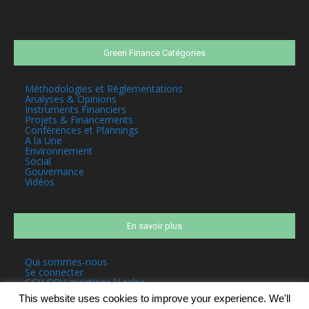
Green Finance Catégories
Méthodologies et Réglementations
Analyses & Opinions
Instruments Financiers
Projets & Financements
Conférences et Plannings
A la Une
Environnement
Social
Gouvernance
Vidéos
En savoir plus
Qui sommes-nous
Se connecter
CGV CGU mentions légales
This website uses cookies to improve your experience. We'll