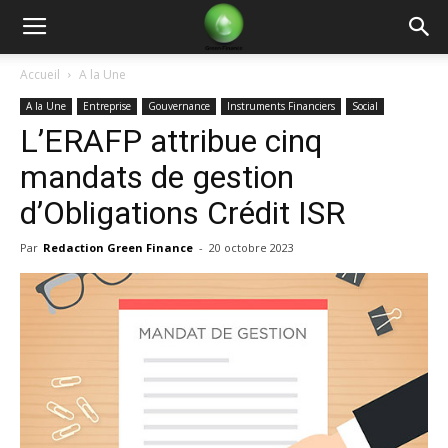
Green
Accueil
A la Une
A la Une
Entreprise
Gouvernance
Instruments Financiers
Social
Finance
L’ERAFP attribue cinq
mandats de gestion
d’Obligations Crédit ISR
Par
Redaction Green Finance
-
20 octobre 2023