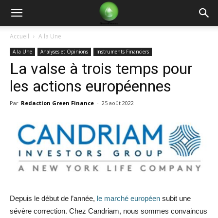
Green
Accueil
A la Une
A la Une
Analyses et Opinions
Instruments Financiers
Finance
La valse à trois temps pour
les actions européennes
Par
Redaction Green Finance
-
25 août 2022
Depuis le début de l’année,
le marché européen
subit une
sévère correction. Chez Candriam, nous sommes convaincus