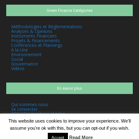
Green Finance Catégories
Méthodologies et Réglementations
Analyses & Opinions
Instruments Financiers
Projets & Financements
Conférences et Plannings
A la Une
Environnement
Social
Gouvernance
Vidéos
En savoir plus
Qui sommes-nous
Se connecter
CGV CGU mentions légales
This website uses cookies to improve your experience. We'll
assume you're ok with this, but you can opt-out if you wish.
Read More
Accept
©