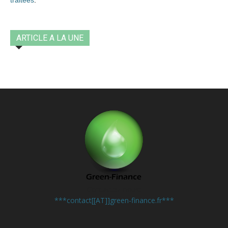
traitées
.
ARTICLE A LA UNE
Contactez-nous:
***contact[[AT]]green-finance.fr***