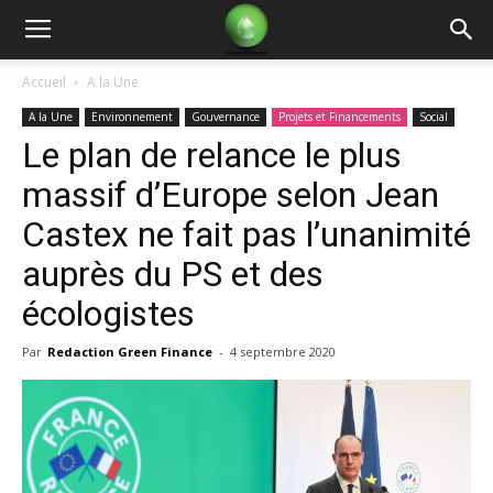
Green
Accueil
A la Une
A la Une
Environnement
Gouvernance
Projets et Financements
Social
Finance
Le plan de relance le plus
massif d’Europe selon Jean
Castex ne fait pas l’unanimité
auprès du PS et des
écologistes
Par
Redaction Green Finance
-
4 septembre 2020